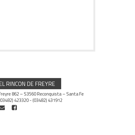
EL RINCON DE FREYRE
Freyre 862 – S3560 Reconquista – Santa Fe
(03482) 423320 - (03482) 431912