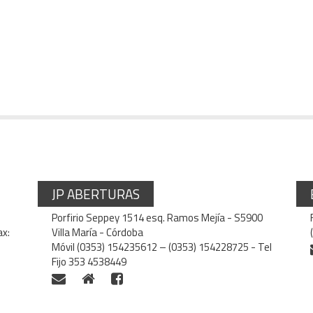
JP ABERTURAS
Porfirio Seppey 1514 esq. Ramos Mejía - S5900
ax:
Villa María - Córdoba
Móvil (0353) 154235612 – (0353) 154228725 - Tel
Fijo 353 4538449